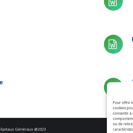
Diap
des
jour
annu
Diap
des
jour
annu
e
Diap
des
Pour offrir 
jour
cookies pou
annu
consentir à
comportement
ou de retire
Hôpitaux Généraux @2023
caractéristi