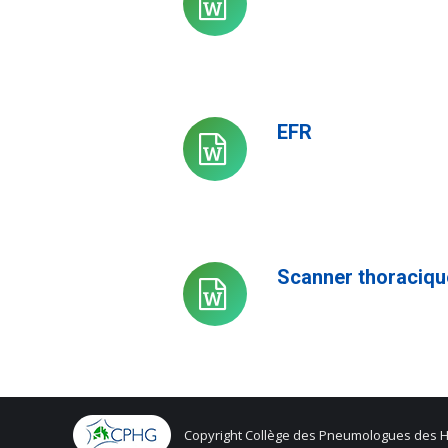
Diaporamas
des
journées
annuelles
EFR
Diaporamas
des
journées
annuelles
Scanner thoraciqu
Diaporamas
des
journées
annuelles
Copyright Collège des Pneumologues des 