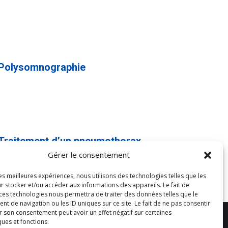
oramas
nées
elles
Polysomnographie
oramas
nées
elles
Traitement d’un pneumothorax
oramas
Gérer le consentement
les meilleures expériences, nous utilisons des technologies telles que les
nées
r stocker et/ou accéder aux informations des appareils. Le fait de
elles
 ces technologies nous permettra de traiter des données telles que le
 de navigation ou les ID uniques sur ce site. Le fait de ne pas consentir
r son consentement peut avoir un effet négatif sur certaines
Réalisation MANGAIA - mangaia.fr
ques et fonctions.