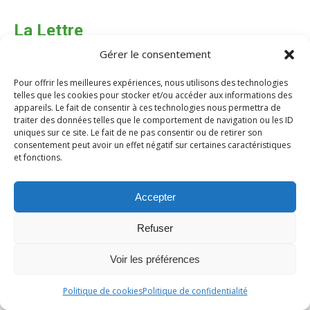
La Lettre
Gérer le consentement
A partir du numéro 50
Pour offrir les meilleures expériences, nous utilisons des technologies
telles que les cookies pour stocker et/ou accéder aux informations des
Contenu et supports réservé aux membres.
appareils. Le fait de consentir à ces technologies nous permettra de
Inscrivez-vous !
traiter des données telles que le comportement de navigation ou les ID
uniques sur ce site. Le fait de ne pas consentir ou de retirer son
consentement peut avoir un effet négatif sur certaines caractéristiques
et fonctions.
Accepter
Refuser
Copyright Collège des Pneumologues des Hôpitaux Généraux
Voir les préférences
@2023
Réalisation MANGAIA - mangaia.fr
Politique de cookies
Politique de confidentialité