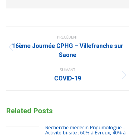
Navigation
PRÉCÉDENT
article
16ème Journée CPHG – Villefranche sur
Article
précédent
Saone
:
SUIVANT
Article
COVID-19
suivant
:
Related Posts
Recherche médecin Pneumologue –
Activité bi-site : 60% à Évreux, 40% à