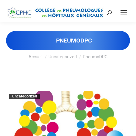
Recherche
:
PNEUMODPC
Vous êtes ici :
Accueil
Uncategorized
PneumoDPC
Uncategorized