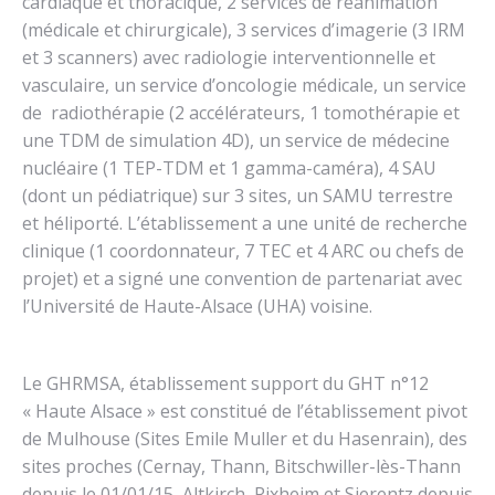
cardiaque et thoracique, 2 services de réanimation
(médicale et chirurgicale), 3 services d’imagerie (3 IRM
et 3 scanners) avec radiologie interventionnelle et
vasculaire, un service d’oncologie médicale, un service
de radiothérapie (2 accélérateurs, 1 tomothérapie et
une TDM de simulation 4D), un service de médecine
nucléaire (1 TEP-TDM et 1 gamma-caméra), 4 SAU
(dont un pédiatrique) sur 3 sites, un SAMU terrestre
et héliporté. L’établissement a une unité de recherche
clinique (1 coordonnateur, 7 TEC et 4 ARC ou chefs de
projet) et a signé une convention de partenariat avec
l’Université de Haute-Alsace (UHA) voisine.
Le GHRMSA, établissement support du GHT n°12
« Haute Alsace » est constitué de l’établissement pivot
de Mulhouse (Sites Emile Muller et du Hasenrain), des
sites proches (Cernay, Thann, Bitschwiller-lès-Thann
depuis le 01/01/15, Altkirch, Rixheim et Sierentz depuis