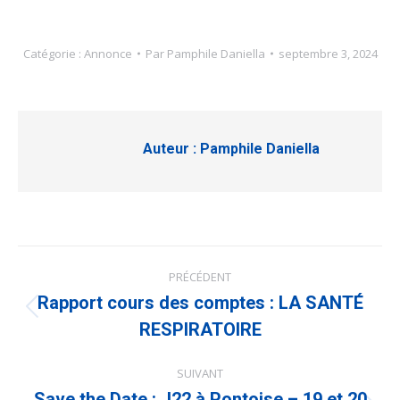
Catégorie :
Annonce
Par
Pamphile Daniella
septembre 3, 2024
Auteur :
Pamphile Daniella
Navigation
PRÉCÉDENT
article
Rapport cours des comptes : LA SANTÉ
Article
précédent
RESPIRATOIRE
:
SUIVANT
Save the Date : J22 à Pontoise – 19 et 20