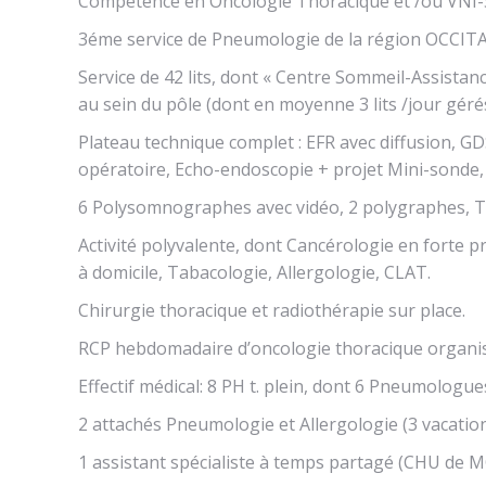
Compétence en Oncologie Thoracique et /ou VNI-
3éme service de Pneumologie de la région OCC
Service de 42 lits, dont « Centre Sommeil-Assistan
au sein du pôle (dont en moyenne 3 lits /jour gér
Plateau technique complet : EFR avec diffusion, GD
opératoire, Echo-endoscopie + projet Mini-sonde,
6 Polysomnographes avec vidéo, 2 polygraphes, Te
Activité polyvalente, dont Cancérologie en forte 
à domicile, Tabacologie, Allergologie, CLAT.
Chirurgie thoracique et radiothérapie sur place.
RCP hebdomadaire d’oncologie thoracique organisé
Effectif médical: 8 PH t. plein, dont 6 Pneumolog
2 attachés Pneumologie et Allergologie (3 vacation
1 assistant spécialiste à temps partagé (CHU de