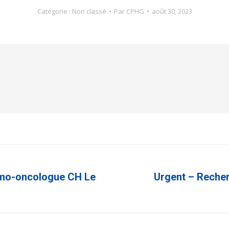
Catégorie :
Non classé
Par
CPHG
août 30, 2023
eumo-oncologue CH Le
Urgent – Reche
Article
suivant
: