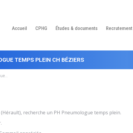
Accueil
CPHG
Études & documents
Recrutement
GUE TEMPS PLEIN CH BÉZIERS
gue…
(Hérault), recherche un PH Pneumologue temps plein.
.