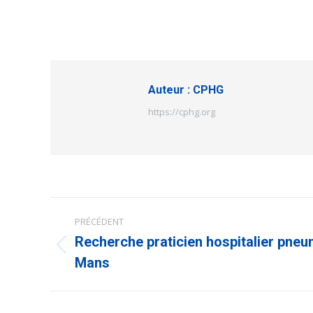
Auteur :
CPHG
https://cphg.org
Navigation
PRÉCÉDENT
article
Recherche praticien hospitalier pn
Article
précédent
Mans
: