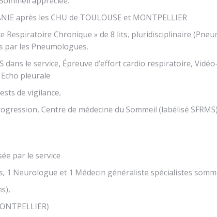
Sommeil appréciée.
ITANIE après les CHU de TOULOUSE et MONTPELLIER
ce Respiratoire Chronique » de 8 lits, pluridisciplinaire (P
és par les Pneumologues.
S dans le service, Épreuve d’effort cardio respiratoire, Vid
 Echo pleurale
sts de vigilance,
progression, Centre de médecine du Sommeil (labélisé SFRMS)
e par le service
ues, 1 Neurologue et 1 Médecin généraliste spécialistes som
s),
 MONTPELLIER)