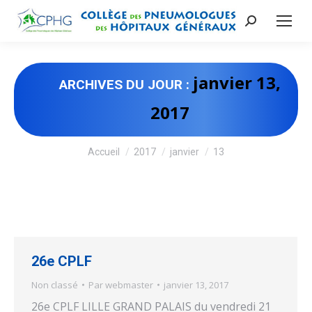
Recherche
:
janvier 13,
ARCHIVES DU JOUR :
2017
Vous êtes ici :
Accueil
2017
janvier
13
26e CPLF
Non classé
Par
webmaster
janvier 13, 2017
26e CPLF LILLE GRAND PALAIS du vendredi 21