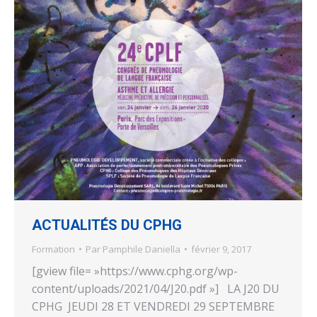
ACTUALITÉS DU CPHG
Formation
Par
Pamphile Daniella
février 9, 2017
[gview file= »https://www.cphg.org/wp-
content/uploads/2021/04/J20.pdf »] LA J20 DU
CPHG JEUDI 28 ET VENDREDI 29 SEPTEMBRE