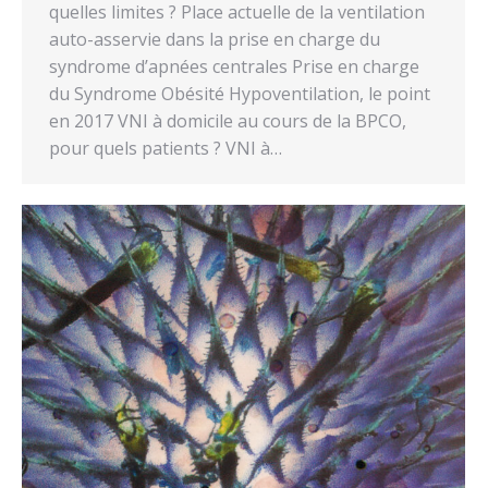
quelles limites ? Place actuelle de la ventilation
auto-asservie dans la prise en charge du
syndrome d’apnées centrales Prise en charge
du Syndrome Obésité Hypoventilation, le point
en 2017 VNI à domicile au cours de la BPCO,
pour quels patients ? VNI à…