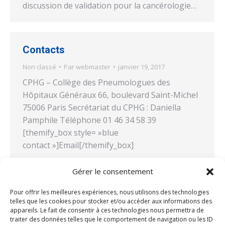
discussion de validation pour la cancérologie…
Contacts
Non classé
Par
webmaster
janvier 19, 2017
CPHG – Collège des Pneumologues des
Hôpitaux Généraux 66, boulevard Saint-Michel
75006 Paris Secrétariat du CPHG : Daniella
Pamphile Téléphone 01 46 34 58 39
[themify_box style= »blue
contact »]Email[/themify_box]
Gérer le consentement
26e CPLF
Pour offrir les meilleures expériences, nous utilisons des technologies
telles que les cookies pour stocker et/ou accéder aux informations des
Non classé
Par
webmaster
janvier 13, 2017
appareils. Le fait de consentir à ces technologies nous permettra de
traiter des données telles que le comportement de navigation ou les ID
26e CPLF LILLE GRAND PALAIS du vendredi 21